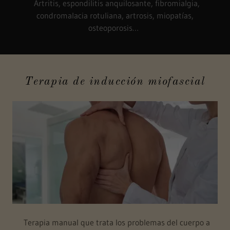
Artritis, espondilitis anquilosante, fibromialgia,
condromalacia rotuliana, artrosis, miopatías,
osteoporosis…
Terapia de inducción miofascial
Terapia manual que trata los problemas del cuerpo a