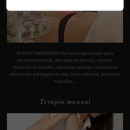
NUEVO TRATAMIENTO de fisioterapia usado para
dermatofuncional, descarga de piernas, celulitis,
retención de líquidos, edema en piernas, inflamación
abdominal, patologías de piel, tejido adiposo, bruxismo,
migrañas,...
Terapia manual