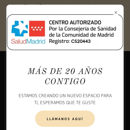
Marta Blanco. Fisioterapia y readaptación deportiva en
Pozuelo de Alarcón
tratamientos de
MÁS DE 20 AÑOS
fisioterapia
CONTIGO
ESTAMOS CREANDO UN NUEVO ESPACIO PARA
TI, ESPERAMOS QUE TE GUSTE
bellaction duo
LLÁMANOS AQUÍ