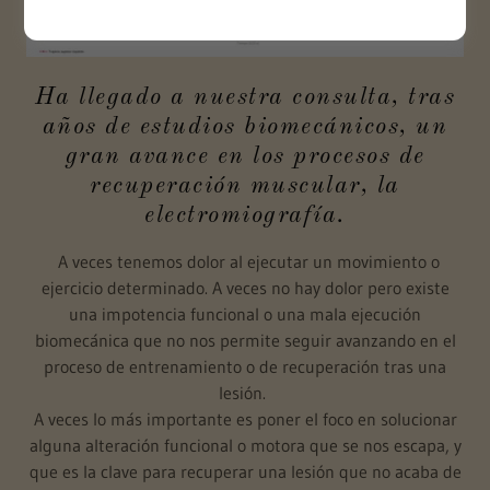
Ha llegado a nuestra consulta, tras
años de estudios biomecánicos, un
gran avance en los procesos de
recuperación muscular, la
electromiografía.
A veces tenemos dolor al ejecutar un movimiento o
ejercicio determinado. A veces no hay dolor pero existe
una impotencia funcional o una mala ejecución
biomecánica que no nos permite seguir avanzando en el
proceso de entrenamiento o de recuperación tras una
lesión.
A veces lo más importante es poner el foco en solucionar
alguna alteración funcional o motora que se nos escapa, y
que es la clave para recuperar una lesión que no acaba de