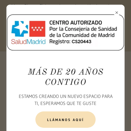
Marta Blanco. Fisioterapia y readaptación deportiva en
Pozuelo de Alarcón
ELECTROMIOGRAFÍA, BIOFEEDBACK Y
MÁS DE 20 AÑOS
BIOMECÁNICA
CONTIGO
ESTAMOS CREANDO UN NUEVO ESPACIO PARA
TI, ESPERAMOS QUE TE GUSTE
LLÁMANOS AQUÍ